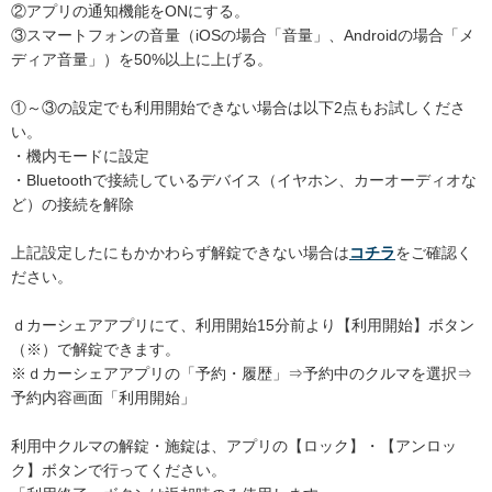
②アプリの通知機能をONにする。
③スマートフォンの音量（iOSの場合「音量」、Androidの場合「メ
ディア音量」）を50%以上に上げる。
①～③の設定でも利用開始できない場合は以下2点もお試しくださ
い。
・機内モードに設定
・Bluetoothで接続しているデバイス（イヤホン、カーオーディオな
ど）の接続を解除
上記設定したにもかかわらず解錠できない場合は
コチラ
をご確認く
ださい。
ｄカーシェアアプリにて、利用開始15分前より【利用開始】ボタン
（※）で解錠できます。
※ｄカーシェアアプリの「予約・履歴」⇒予約中のクルマを選択⇒
予約内容画面「利用開始」
利用中クルマの解錠・施錠は、アプリの【ロック】・【アンロッ
ク】ボタンで行ってください。