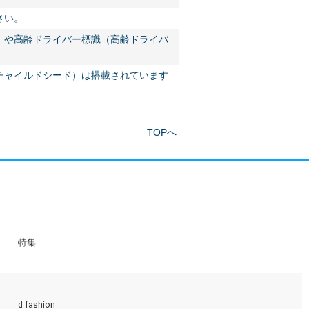
さい。
）や高齢ドライバー標識（高齢ドライバ
チャイルドシード）は搭載されています
TOPへ
特集
d fashion