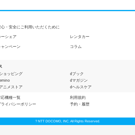
安心・安全にご利用いただくために
カーシェア
レンタカー
キャンペーン
コラム
ス
dショッピング
dブック
emino
dマガジン
dアニメストア
dヘルスケア
対応機種一覧
利用規約
プライバシーポリシー
予約・履歴
? NTT DOCOMO, INC. All Rights Reserved.