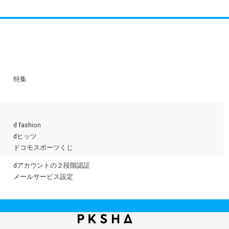
特集
d fashion
dヒッツ
ドコモスポーツくじ
dアカウントの２段階認証
メールサービス設定