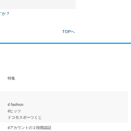
すか？
TOPへ
特集
d fashion
dヒッツ
ドコモスポーツくじ
dアカウントの２段階認証