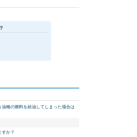
？
う油種の燃料を給油してしまった場合は
ますか？