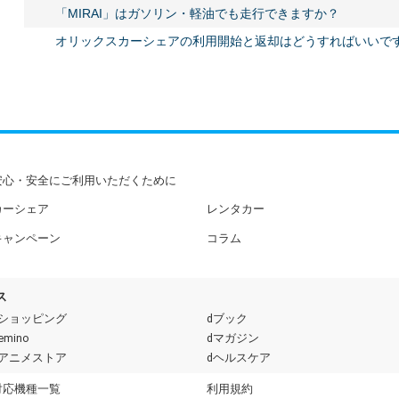
「MIRAI」はガソリン・軽油でも走行できますか？
オリックスカーシェアの利用開始と返却はどうすればいいで
安心・安全にご利用いただくために
カーシェア
レンタカー
キャンペーン
コラム
ス
dショッピング
dブック
emino
dマガジン
dアニメストア
dヘルスケア
対応機種一覧
利用規約