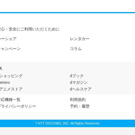
安心・安全にご利用いただくために
カーシェア
レンタカー
キャンペーン
コラム
ス
dショッピング
dブック
emino
dマガジン
dアニメストア
dヘルスケア
対応機種一覧
利用規約
プライバシーポリシー
予約・履歴
? NTT DOCOMO, INC. All Rights Reserved.