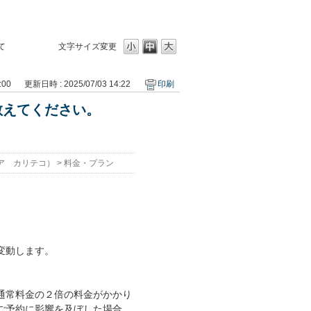
て
文字サイズ変更
:00
更新日時 : 2025/07/03 14:22
印刷
教えてください。
ア カリテコ）
>
料金・プラン
変動します。
通常料金の２倍の料金がかかり
ご予約に影響を及ぼした場合