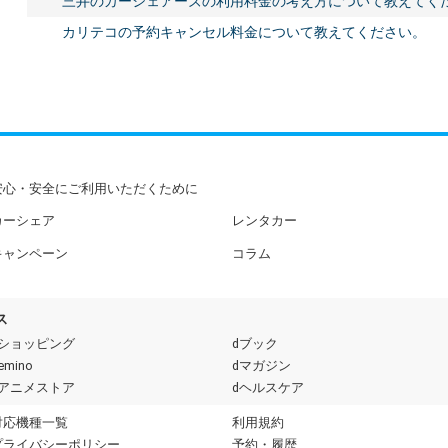
三井のカーシェアーズの利用料金の考え方について教えてく
カリテコの予約キャンセル料金について教えてください。
安心・安全にご利用いただくために
カーシェア
レンタカー
キャンペーン
コラム
ス
dショッピング
dブック
emino
dマガジン
dアニメストア
dヘルスケア
対応機種一覧
利用規約
プライバシーポリシー
予約・履歴