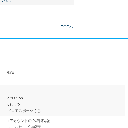
ださい。
TOPへ
特集
d fashion
dヒッツ
ドコモスポーツくじ
dアカウントの２段階認証
メールサービス設定