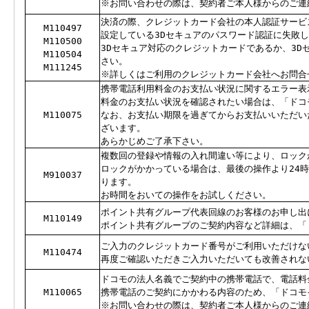
※お問い合わせの際は、契約者ご本人様からのご連
決済の際、クレジットカード会社の本人認証サービ
M110497
設定している3Dセキュアのパスワード認証に失敗
M110500
3Dセキュア対応のクレジットカードであるか、3D
M110504
さい。
M111245
※詳しくはご利用のクレジットカード会社へお問合
携帯電話利用料金のお支払い状況に関するエラー表
料金のお支払い状況を確認されたい場合は、「ドコ
M110075
なお、お支払い期限を過ぎてからお支払いいただい
ざいます。
あらかじめご了承下さい。
複数回の登録や情報の入れ間違い等により、ロック
ロックがかかっている場合は、最後の操作より24
M910037
ります。
お時間をおいての操作をお試しください。
ポイント共有グループ代表回線のお客様のお申し出
M110149
ポイント共有グループのご契約内容など詳細は、「
ご入力のクレジットカード番号がご利用いただけな
M110474
再度ご確認いただきご入力いただいても改善されな
ドコモの法人名義でご契約中の携帯電話で、電話料
M110065
携帯電話のご契約にかかわる内容のため、「ドコモ
※お問い合わせの際は、契約者ご本人様からのご連