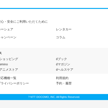
安心・安全にご利用いただくために
カーシェア
レンタカー
キャンペーン
コラム
ス
dショッピング
dブック
emino
dマガジン
dアニメストア
dヘルスケア
対応機種一覧
利用規約
プライバシーポリシー
予約・履歴
? NTT DOCOMO, INC. All Rights Reserved.