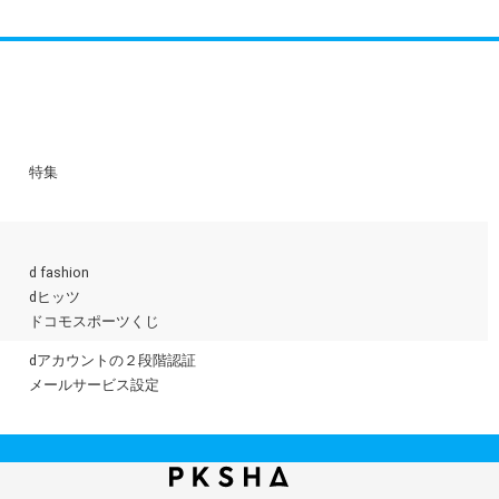
特集
d fashion
dヒッツ
ドコモスポーツくじ
dアカウントの２段階認証
メールサービス設定