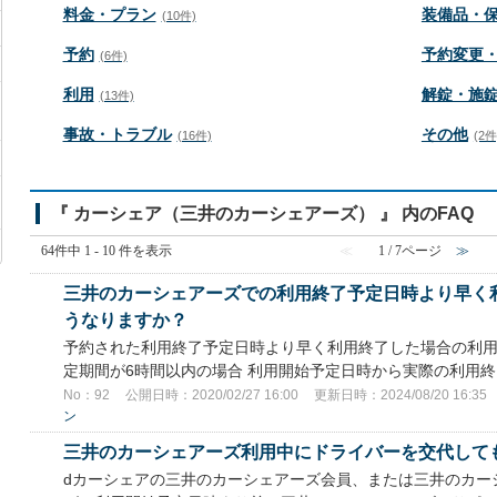
料金・プラン
装備品・
(10件)
予約
予約変更
(6件)
利用
解錠・施
(13件)
事故・トラブル
その他
(16件)
(2件
『 カーシェア（三井のカーシェアーズ） 』 内のFAQ
64件中 1 - 10 件を表示
≪
1 / 7ページ
≫
三井のカーシェアーズでの利用終了予定日時より早く
うなりますか？
予約された利用終了予定日時より早く利用終了した場合の利用
定期間が6時間以内の場合 利用開始予定日時から実際の利用終了
No：92
公開日時：2020/02/27 16:00
更新日時：2024/08/20 16:35
ン
三井のカーシェアーズ利用中にドライバーを交代して
dカーシェアの三井のカーシェアーズ会員、または三井のカー