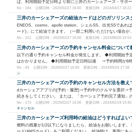
ば、利用開始予定日時より前に三井のカーシェアーズ・サポートセンタ
No：194
公開日時：2020/02/27 16:00
更新日時：2024/04/17 18:22
三井のカーシェアーズの給油カードはどのガソリンス
ENEOS、cosmo、apollo station、シェルSS、出光SS
ード)」にて給油できます。（一部ご利用いただけない場合が..
No：221
公開日時：2020/02/27 16:00
更新日時：2024/08/20 16:53
三井のカーシェアーズの予約キャンセル料金について
以下の通り予約キャンセル料金が発生します。 ◆利用開始予
はかかりません。 ◆利用開始予定日時以後 ⇒予約時間が6時間
No：83
公開日時：2020/02/27 16:00
更新日時：2024/05/24 17:38
ン
三井のカーシェアーズの予約のキャンセル方法を教え
dカーシェアアプリの[予約・履歴]⇒予約中のクルマを選択⇒予
続きをしてください。 または、「カーシェア予約完了通知」の
No：173
公開日時：2020/02/27 16:00
更新日時：2024/02/19 15:40
キャンセル
三井のカーシェアーズ利用時の給油はどうすればよい
燃料の残量が1/2以下になりましたら、給油をお願いします。
ード(AMSカード)」をご利用ください。 給油時は、車両にあっ