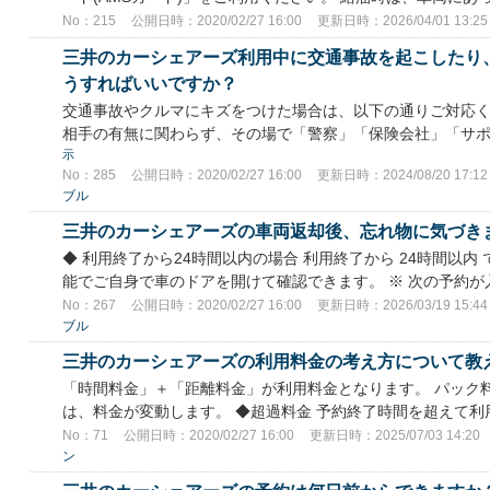
No：215
公開日時：2020/02/27 16:00
更新日時：2026/04/01 13:25
三井のカーシェアーズ利用中に交通事故を起こしたり
うすればいいですか？
交通事故やクルマにキズをつけた場合は、以下の通りご対応く
相手の有無に関わらず、その場で「警察」「保険会社」「サポー
示
No：285
公開日時：2020/02/27 16:00
更新日時：2024/08/20 17:12
ブル
三井のカーシェアーズの車両返却後、忘れ物に気づき
◆ 利用終了から24時間以内の場合 利用終了から 24時間以内
能でご自身で車のドアを開けて確認できます。 ※ 次の予約が入
No：267
公開日時：2020/02/27 16:00
更新日時：2026/03/19 15:44
ブル
三井のカーシェアーズの利用料金の考え方について教
「時間料金」＋「距離料金」が利用料金となります。 パック
は、料金が変動します。 ◆超過料金 予約終了時間を超えて利用
No：71
公開日時：2020/02/27 16:00
更新日時：2025/07/03 14:20
ン