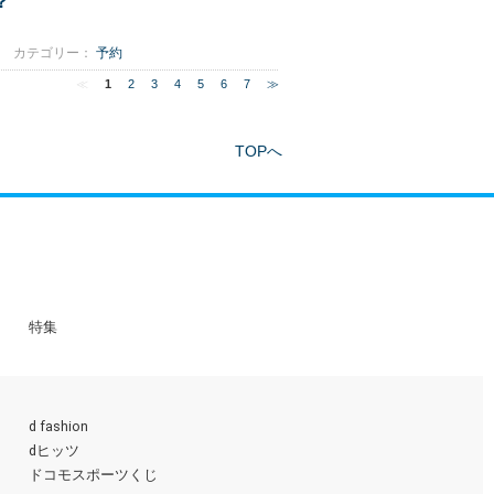
？
カテゴリー：
予約
≪
1
2
3
4
5
6
7
≫
TOPへ
特集
d fashion
dヒッツ
ドコモスポーツくじ