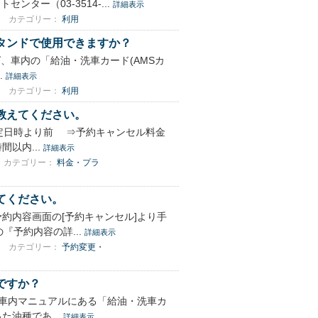
ー（03-3514-...
詳細表示
カテゴリー：
利用
タンドで使用できますか？
であれば、車内の「給油・洗車カード(AMSカ
.
詳細表示
カテゴリー：
利用
教えてください。
定日時より前 ⇒予約キャンセル料金
以内...
詳細表示
カテゴリー：
料金・プラ
てください。
約内容画面の[予約キャンセル]より手
『予約内容の詳...
詳細表示
カテゴリー：
予約変更・
ですか？
 車内マニュアルにある「給油・洗車カ
た油種であ...
詳細表示