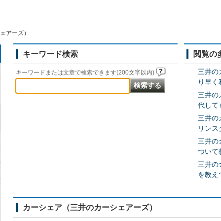
ェアーズ）
キーワード検索
閲覧の
三井の
キーワードまたは文章で検索できます(200文字以内)
り早く
三井の
代して
三井の
リンス
三井の
ついて
三井の
を教え
カーシェア（三井のカーシェアーズ）