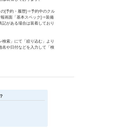
の[予約・履歴]⇒予約中のクル
情報画面「基本スペック]⇒装備
表記がある場合は装着しており
ン検索」にて「絞り込む」より
地名や日付などを入力して「検
？