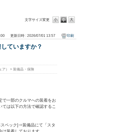
文字サイズ変更
:00
更新日時 : 2026/07/01 13:57
印刷
着していますか？
ェア）
>
装備品・保険
定で一部のクルマへの装着をお
いては以下の方法で確認するこ
スペック]⇒装備品にて「スタ
合は装着しております。