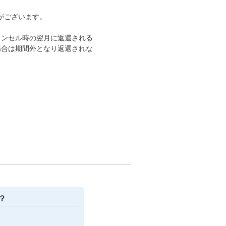
がございます。
ャンセル時の翌月に返還される
場合は期間外となり返還されな
？