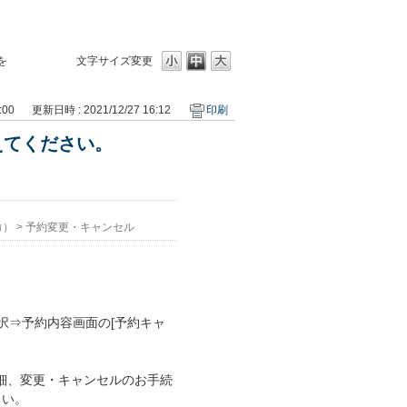
を
文字サイズ変更
:00
更新日時 : 2021/12/27 16:12
印刷
えてください。
コ）
>
予約変更・キャンセル
択⇒予約内容画面の[予約キャ
細、変更・キャンセルのお手続
さい。