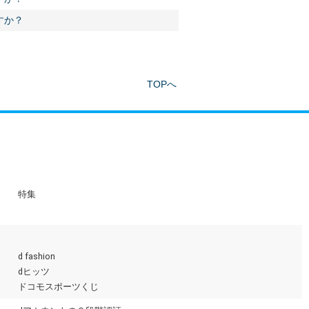
すか？
TOPへ
特集
d fashion
dヒッツ
ドコモスポーツくじ