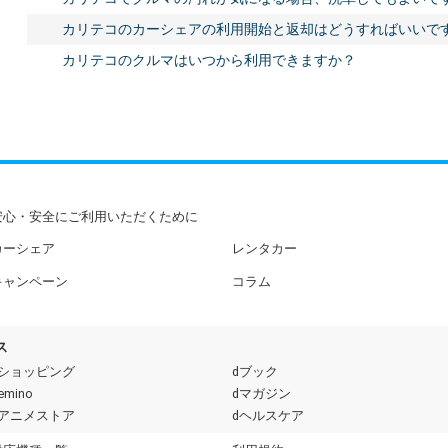
カリテコのカーシェアの利用開始と返却はどうすればいいで
カリテコのクルマはいつから利用できますか？
安心・安全にご利用いただくために
カーシェア
レンタカー
キャンペーン
コラム
ス
dショッピング
dブック
emino
dマガジン
dアニメストア
dヘルスケア