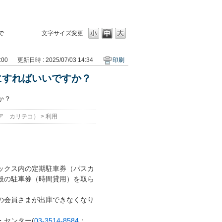
で
文字サイズ変更
:00
更新日時 : 2025/07/03 14:34
印刷
にすればいいですか？
か？
ア カリテコ）
>
利用
ックス内の定期駐車券（パスカ
般の駐車券（時間貸用）を取ら
の会員さまが出庫できなくなり
センター(
03-3514-8584
：