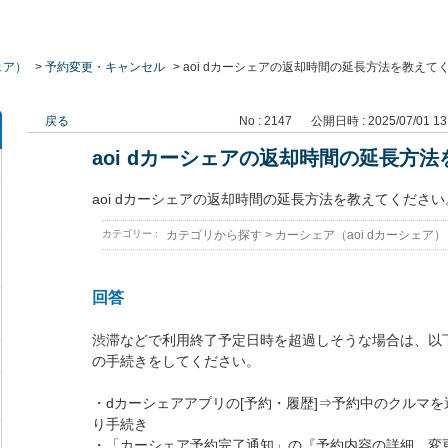
ェア）
>
予約変更・キャンセル
>
aoi dカーシェアの返却時間の延長方法を教えて
戻る
No : 2147
公開日時 : 2025/07/01 13
aoi dカーシェアの返却時間の延長方
aoi dカーシェアの返却時間の延長方法を教えてください
カテゴリー :
カテゴリから探す
>
カーシェア（aoi dカーシェア）
回答
渋滞などで利用終了予定日時を超過しそうな場合は、以
の手続きをしてください。
・dカーシェアアプリの[予約・履歴]⇒予約中のクルマを
り手続き
・「カーシェア予約完了通知」の『予約内容の詳細、変