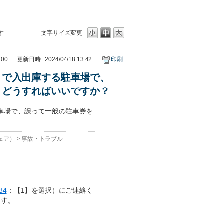
す
文字サイズ変更
:00
更新日時 : 2024/04/18 13:42
印刷
）で入出庫する駐車場で、
。どうすればいいですか？
車場で、誤って一般の駐車券を
ェア）
>
事故・トラブル
84
：【1】を選択）にご連絡く
ます。