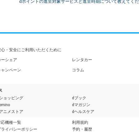
dポイントの進呈対象サービスと進呈時期について教えてく
安心・安全にご利用いただくために
カーシェア
レンタカー
キャンペーン
コラム
ス
dショッピング
dブック
emino
dマガジン
dアニメストア
dヘルスケア
対応機種一覧
利用規約
プライバシーポリシー
予約・履歴