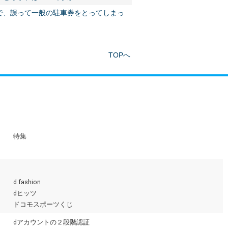
で、誤って一般の駐車券をとってしまっ
TOPへ
特集
d fashion
dヒッツ
ドコモスポーツくじ
dアカウントの２段階認証