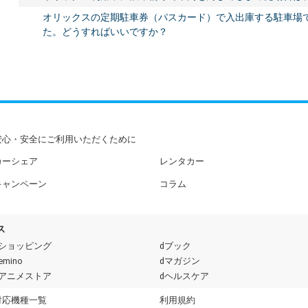
オリックスの定期駐車券（パスカード）で入出庫する駐車場
た。どうすればいいですか？
安心・安全にご利用いただくために
カーシェア
レンタカー
キャンペーン
コラム
ス
dショッピング
dブック
emino
dマガジン
dアニメストア
dヘルスケア
対応機種一覧
利用規約