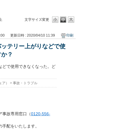
上
文字サイズ変更
:00
更新日時 : 2020/04/10 11:39
印刷
バッテリー上がりなどで使
すか？
などで使用できなくなった。ど
ェア）
>
事故・トラブル
ア事故専用窓口（
0120-556-
の手配をいたします。