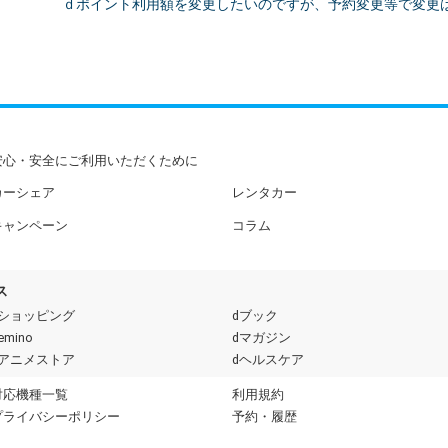
ｄポイント利用額を変更したいのですが、予約変更等で変更
安心・安全にご利用いただくために
カーシェア
レンタカー
キャンペーン
コラム
ス
dショッピング
dブック
emino
dマガジン
dアニメストア
dヘルスケア
対応機種一覧
利用規約
プライバシーポリシー
予約・履歴