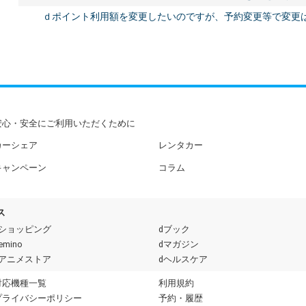
ｄポイント利用額を変更したいのですが、予約変更等で変更
安心・安全にご利用いただくために
カーシェア
レンタカー
キャンペーン
コラム
ス
dショッピング
dブック
emino
dマガジン
dアニメストア
dヘルスケア
対応機種一覧
利用規約
プライバシーポリシー
予約・履歴