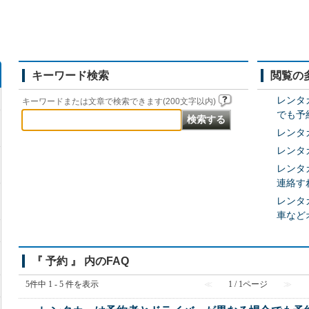
キーワード検索
閲覧の
レンタ
キーワードまたは文章で検索できます(200文字以内)
でも予
レンタ
レンタ
レンタ
連絡す
レンタカ
車など
『 予約 』 内のFAQ
5件中 1 - 5 件を表示
≪
1 / 1ページ
≫