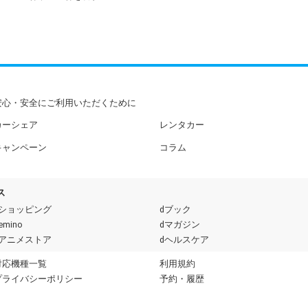
安心・安全にご利用いただくために
カーシェア
レンタカー
キャンペーン
コラム
ス
dショッピング
dブック
emino
dマガジン
dアニメストア
dヘルスケア
対応機種一覧
利用規約
プライバシーポリシー
予約・履歴