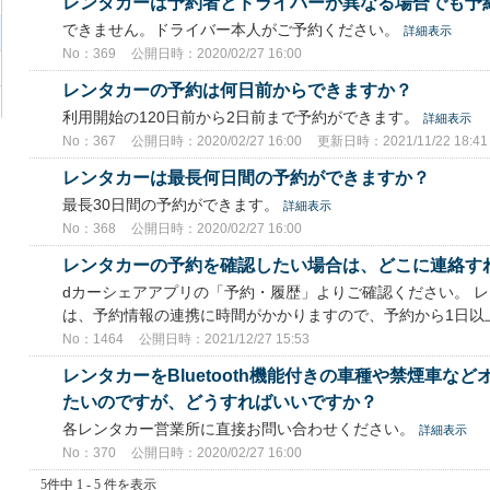
レンタカーは予約者とドライバーが異なる場合でも予
できません。ドライバー本人がご予約ください。
詳細表示
No：369
公開日時：2020/02/27 16:00
レンタカーの予約は何日前からできますか？
利用開始の120日前から2日前まで予約ができます。
詳細表示
No：367
公開日時：2020/02/27 16:00
更新日時：2021/11/22 18:41
レンタカーは最長何日間の予約ができますか？
最長30日間の予約ができます。
詳細表示
No：368
公開日時：2020/02/27 16:00
レンタカーの予約を確認したい場合は、どこに連絡す
dカーシェアアプリの「予約・履歴」よりご確認ください。 
は、予約情報の連携に時間がかかりますので、予約から1日以
No：1464
公開日時：2021/12/27 15:53
レンタカーをBluetooth機能付きの車種や禁煙車な
たいのですが、どうすればいいですか？
各レンタカー営業所に直接お問い合わせください。
詳細表示
No：370
公開日時：2020/02/27 16:00
5件中 1 - 5 件を表示