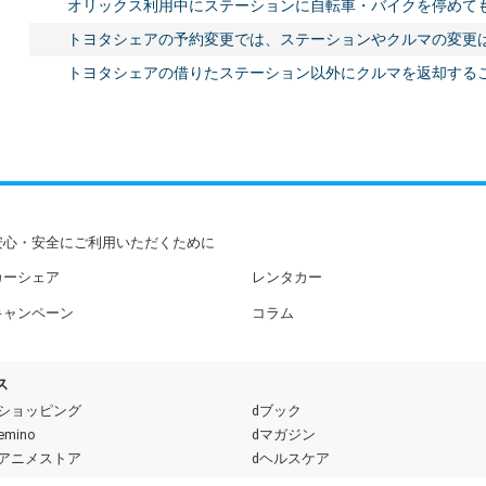
オリックス利用中にステーションに自転車・バイクを停めて
トヨタシェアの予約変更では、ステーションやクルマの変更
トヨタシェアの借りたステーション以外にクルマを返却する
安心・安全にご利用いただくために
カーシェア
レンタカー
キャンペーン
コラム
ス
dショッピング
dブック
emino
dマガジン
dアニメストア
dヘルスケア