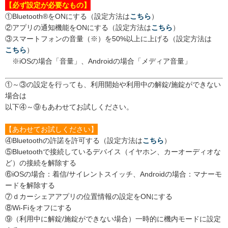
【必ず設定が必要なもの】
①Bluetooth®をONにする（設定方法は
こちら
）
②アプリの通知機能をONにする（設定方法は
こちら
）
③スマートフォンの音量（※）を50%以上に上げる（設定方法は
こちら
）
※iOSの場合「音量」、Androidの場合「メディア音量」
①～③の設定を行っても、利用開始や利用中の解錠/施錠ができない
場合は
以下④～⑨もあわせてお試しください。
【あわせてお試しください】
④Bluetoothの許諾を許可する（設定方法は
こちら
）
⑤Bluetoothで接続しているデバイス（イヤホン、カーオーディオな
ど）の接続を解除する
⑥iOSの場合：着信/サイレントスイッチ、Androidの場合：マナーモ
ードを解除する
⑦ｄカーシェアアプリの位置情報の設定をONにする
⑧Wi‑Fiをオフにする
⑨（利用中に解錠/施錠ができない場合）一時的に機内モードに設定