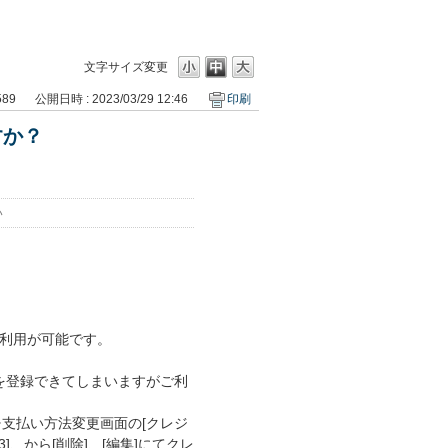
文字サイズ変更
589
公開日時 : 2023/03/29 12:46
印刷
すか？
い
のご利用が可能です。
を登録できてしまいますがご利
⇒支払い方法変更画面の[クレジ
]、から[削除]、[編集]にてクレ