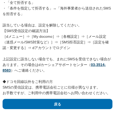
・「全て拒否する」
・「条件を指定して拒否する」→「海外事業者から送信されたSMS
を拒否する」
該当している場合は、設定を解除してください。
【SMS受信設定の確認方法】
［dメニュー］⇒［My docomo］⇒［各種設定］⇒［メール設定
（迷惑メール/SMS対策など）］⇒［SMS拒否設定］⇒［設定を確
認・変更する］⇒ dアカウントでログイン
上記設定に該当しない場合でも、まれにSMSを受信できない場合が
あります。その場合はdカーシェアサポートセンター（
03-3514-
8583
）へご連絡ください。
◆ドコモ回線以外をご利用の方
SMSの受信設定は、携帯電話会社ごとに仕様が異なります。
お手数ですが、ご利用中の携帯電話会社へお問い合わせください。
戻る