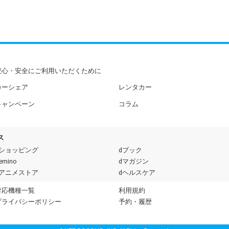
安心・安全にご利用いただくために
カーシェア
レンタカー
キャンペーン
コラム
ス
dショッピング
dブック
emino
dマガジン
dアニメストア
dヘルスケア
対応機種一覧
利用規約
プライバシーポリシー
予約・履歴