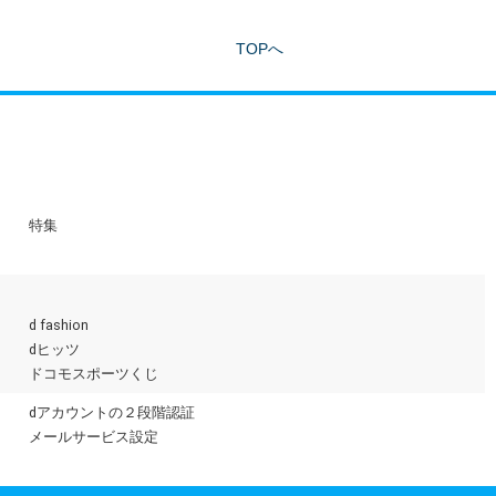
TOPへ
特集
d fashion
dヒッツ
ドコモスポーツくじ
dアカウントの２段階認証
メールサービス設定