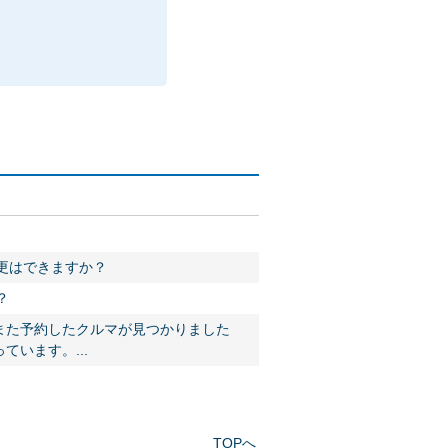
変更はできますか？
？
また予約したクルマが見つかりました
います。...
TOPへ