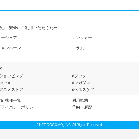
安心・安全にご利用いただくために
カーシェア
レンタカー
キャンペーン
コラム
ス
dショッピング
dブック
emino
dマガジン
dアニメストア
dヘルスケア
対応機種一覧
利用規約
プライバシーポリシー
予約・履歴
? NTT DOCOMO, INC. All Rights Reserved.