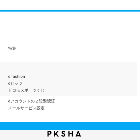
特集
d fashion
dヒッツ
ドコモスポーツくじ
dアカウントの２段階認証
メールサービス設定