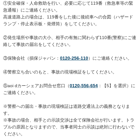
①安全確保・人命救助を行い、必要に応じて119番（救急車等の緊
急通報）にご連絡ください。
高速道路上の場合は、119番をした後に後続車への合図（ハザード
ランプ・停止表示板・発煙筒）をしてください。
②発生場所や事故の大小、相手の有無に関わらず110番(警察)にご連
絡して事故の届出をしてください。
③保険会社（損保ジャパン：
0120-256-110
）にご連絡ください。
④警察立ち合いのもと、事故の現場検証をしてください。
⑤aoi dカーシェアお問合せ窓口（
0120-556-654
：【5】を選択）に
ご連絡ください。
※警察への届出・事故の現場検証は道路交通法上の義務となりま
す。
※事故の場合、相手との示談交渉は全て保険会社が行います。トラ
ブルの原因となりますので、当事者同士の示談は絶対に行わないで
ください。