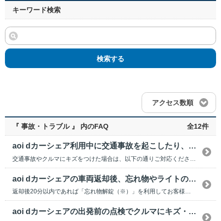
キーワード検索
検索する
アクセス数順
『 事故・トラブル 』 内のFAQ
全12件
aoi dカーシェア利用中に交通事故を起こしたり、クルマにキズをつけた場合はどうすればいいですか？
交通事故やクルマにキズをつけた場合は、以下の通りご対応ください。 ※発生場所や事故の大小、相...
aoi dカーシェアの車両返却後、忘れ物やライトの消し忘れに気づきました。どうすればいいですか？
返却後20分以内であれば「忘れ物解錠（※）」を利用してお客様ご自身での解錠が可能です。 ※d...
aoi dカーシェアの出発前の点検でクルマにキズ・凹みを発見した。どうすればいいですか？