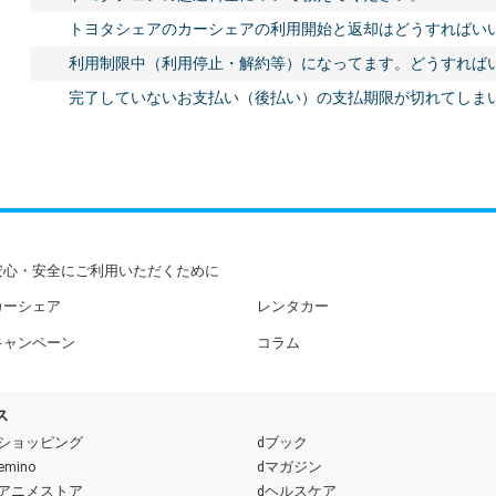
トヨタシェアのカーシェアの利用開始と返却はどうすればい
利用制限中（利用停止・解約等）になってます。どうすれば
完了していないお支払い（後払い）の支払期限が切れてしま
安心・安全にご利用いただくために
カーシェア
レンタカー
キャンペーン
コラム
ス
dショッピング
dブック
emino
dマガジン
dアニメストア
dヘルスケア