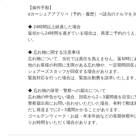
【操作手順】
dカーシェアアプリ⇒［予約・履歴］⇒該当のクルマを
◆ 24時間以上経過した場合
返却から24時間を過ぎている場合は、再度ご予約のうえ
い。
◆ 忘れ物に関する注意事項
忘れ物について、当社では責任を負えません。返却時に
他のお客様の利用に支障がある忘れ物や、一定期間回収
シェアーズスタッフが回収する場合があります。
緊急対応を行った場合は、緊急出動費を請求いたします
◆ 忘れ物の保管・警察への届出について
忘れ物の申告がない場合、回収から2～3週間後を目安に
警察届出前にお問い合わせいただいた場合、有料で郵送
だし発送までに2～3週間かかることがあります。
ゴールデンウィーク・お盆・年末年始などの長期休暇中
りお時間をいただく場合があります。