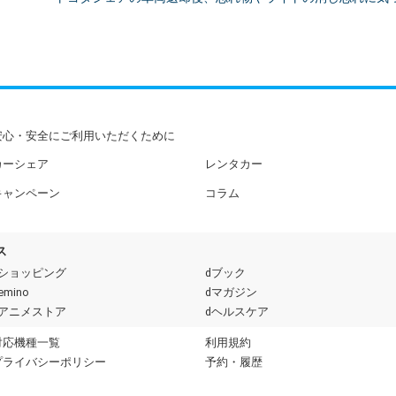
安心・安全にご利用いただくために
カーシェア
レンタカー
キャンペーン
コラム
ス
dショッピング
dブック
emino
dマガジン
dアニメストア
dヘルスケア
対応機種一覧
利用規約
プライバシーポリシー
予約・履歴