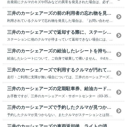
出発前にクルマのキズや凹みなどの異常を発見された場合は、必ず出発される前に、「お問い合わせ・傷...
三井のカーシェアーズの前の利用者の忘れ物を見つけた。どうすればよいですか？
利用されているクルマで忘れ物を発見した場合は、「お問い合わせ・傷・忘れ物のご報告」ページよりご...
三井のカーシェアーズで返却する際に、ステーションに他のクルマが停まっていた。どうすればいいですか？
ステーションに他のクルマが停まっていて返却できない場合には、三井のカーシェアーズ・サポートセン...
三井のカーシェアーズの給油したレシートを持ち帰ってしまいました。どうすればいいですか？
給油したレシートについて、ご自身で破棄して構いません。 ※dカーシェアの三井のカーシェアーズ...
三井のカーシェアーズで利用するクルマが汚れていたり、異臭がしていたりした場合にはどうすればいいですか？
走行・ご利用に支障が無い場合については、三井のカーシェアーズ・ホームページ「お問い合わせフォー...
三井のカーシェアーズの定期駐車券、給油カードを紛失 または 損傷してしまった。どうすればいいですか？
お手数ですが、三井のカーシェアーズ・サポートセンター（03-3514-8584：【2】を選択）...
三井のカーシェアーズで予約したクルマが見つかりません。また予約したクルマが見つかりましたが、ステーションとは別の場所（時間貸しの車室等）に停まっています。...
予約したクルマが見つからない、またクルマがステーションとは別の場所（時間貸し車室等）に停まって...
三井のカーシェアーズの車両返却後、ライトの消し忘れに気づきました。どうすればいいですか？