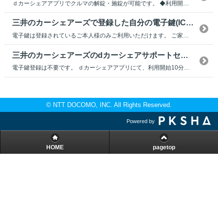
ｄカーシェアアプリでクルマの解錠・施錠が可能です。 ◆利用開始時 出発前の安全点検を行...
三井のカーシェアーズで登録した自分の電子鍵(ICカードやスマートフォン等)を家族や友人に貸してもいいですか？
電子鍵は登録されているご本人様のみご利用いただけます。 ご家族やご友人であっても、お渡し頂か...
三井のカーシェアーズのdカーシェアサポートセンター受付時間外のクルマの電子鍵の登録方法を教えてください。
電子鍵登録は不要です。 ｄカーシェアアプリにて、利用開始10分前より【利用開始（解錠）】...
© NTT DOCOMO, INC. All Rights Reserved.
Powered by
HOME
pagetop