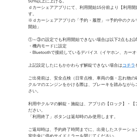
50%以上に上げる。
ｄカーシェアアプリにて、利用開始15分前より【利用開
す。
※ｄカーシェアアプリの「予約・履歴」⇒予約中のクル
開始」
①～③の設定でも利用開始できない場合は以下2点もお
・機内モードに設定
・Bluetoothで接続しているデバイス（イヤホン、カ
上記設定したにもかかわらず解錠できない場合は
コチラ
ご出発前は、安全点検（日常点検、車両の傷・忘れ物の
クルマのエンジンをかける際は、ブレーキを踏みながら
さい。
利用中クルマの解錠・施錠は、アプリの【ロック】・【
ださい。
「利用終了」ボタンは返却時のみ使用します。
ご返却時は、予約終了時間までに、出発したステーショ
室中央に停めサイドミラーを閉じてください。